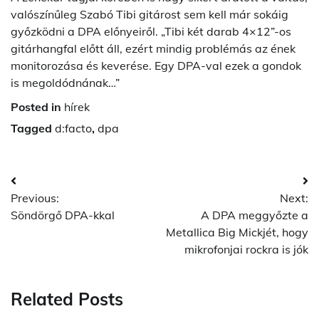
valószínűleg Szabó Tibi gitárost sem kell már sokáig
győzködni a DPA előnyeiről. „Tibi két darab 4×12”-os
gitárhangfal előtt áll, ezért mindig problémás az ének
monitorozása és keverése. Egy DPA-val ezek a gondok
is megoldódnának…”
Posted in
hírek
Tagged
d:facto
,
dpa
Post
Previous:
Next:
navigation
Söndörgő DPA-kkal
A DPA meggyőzte a
Metallica Big Mickjét, hogy
mikrofonjai rockra is jók
Related Posts