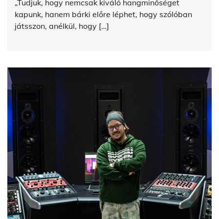
„Tudjuk, hogy nemcsak kiváló hangminőséget
kapunk, hanem bárki előre léphet, hogy szólóban
játsszon, anélkül, hogy […]