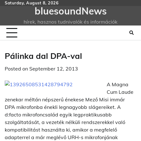
Skip
Saturday, August 8, 2026
bluesoundNews
to
content
hírek, hasznos tudnivalók és információk
Pálinka dal DPA-val
Posted on
September 12, 2013
A Magna
Cum Laude
zenekar méltán népszerű énekese Mező Misi immár
DPA mikrofonba énekli legnagyobb slágereiket. A
d:facto mikrofoncsalád egyik legpraktikusabb
szolgáltatását, a vezeték nélküli rendszerekkel való
kompatibilitást használta ki, amikor a megfelelő
adapterrel a már meglévő URH-s mikrofonjának