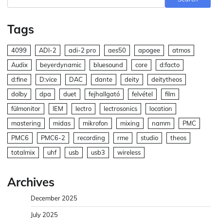
Tags
4099
ADI-2
adi-2 pro
aes50
apogee
atmos
Audix
beyerdynamic
bluesound
core
d:facto
d:fine
D:vice
DAC
dante
deity
deitytheos
dolby
dpa
duet
fejhallgató
felvétel
film
fülmonitor
IEM
lectro
lectrosonics
location
mastering
midas
mikrofon
mixing
namm
PMC
PMC6
PMC6-2
recording
rme
studio
theos
totalmix
uhf
usb
usb3
wireless
Archives
December 2025
July 2025