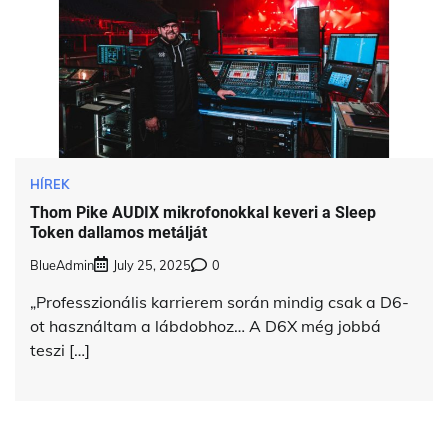
HÍREK
Thom Pike AUDIX mikrofonokkal keveri a Sleep
Token dallamos metálját
BlueAdmin
July 25, 2025
0
„Professzionális karrierem során mindig csak a D6-
ot használtam a lábdobhoz… A D6X még jobbá
teszi […]