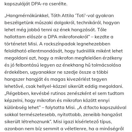
kapszuláját DPA-ra cserélte.
„Hangmérnökünkkel, Tóth Attila ’Toti’-val gyakran
beszélgetünk műszaki dolgokról, technikáról, hogyan
lehet még jobbá tenni az ének hangzását. Tőle
hallottam először a DPA mikrofonokról” – kezdte a
történetet Misi. A rockszínpadok legnehezebben
feloldható ellentmondását, hogy tudniillik miként lehet
megoldani azt, hogy a mikrofon megfelelően érzékeny
és jó felbontású legyen az énekhang hű tolmácsolása
érdekében, ugyanakkor ne szedje össze a többi
hangszer hangját és magas kivezérlést tegyen
lehetővé, csak hellyel-közzel sikerült eddig megoldani.
„Régebben, kevésbé rutinos zenészként el sem tudtam
képzelni, hogy mikrofon és mikrofon között ennyi
különbség lehet” – folytatta Misi. „A d:facto kapszulával
sokkal természetesebb, nyitottabb, zeneibb hangzást
sikerült létrehoznunk”. Misi igazi kísérletező típus,
azonban nem bíz semmit a véletlenre, ha a minőségről