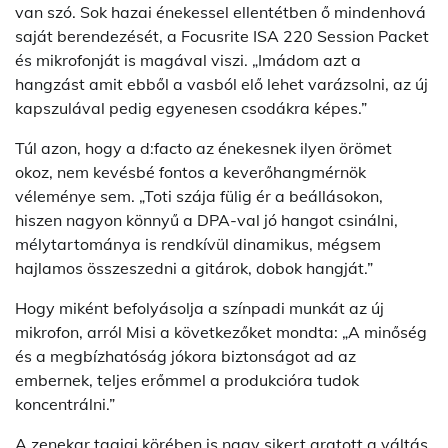
van szó. Sok hazai énekessel ellentétben ő mindenhová
saját berendezését, a Focusrite ISA 220 Session Packet
és mikrofonját is magával viszi. „Imádom azt a
hangzást amit ebből a vasból elő lehet varázsolni, az új
kapszulával pedig egyenesen csodákra képes.”
Túl azon, hogy a d:facto az énekesnek ilyen örömet
okoz, nem kevésbé fontos a keverőhangmérnök
véleménye sem. „Toti szája fülig ér a beállásokon,
hiszen nagyon könnyű a DPA-val jó hangot csinálni,
mélytartománya is rendkívül dinamikus, mégsem
hajlamos összeszedni a gitárok, dobok hangját.”
Hogy miként befolyásolja a színpadi munkát az új
mikrofon, arról Misi a következőket mondta: „A minőség
és a megbízhatóság jókora biztonságot ad az
embernek, teljes erőmmel a produkcióra tudok
koncentrálni.”
A zenekar tagjai körében is nagy sikert aratott a váltás,