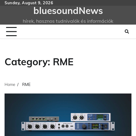
Skip
Sunday, August 9, 2026
bluesoundNews
to
content
hírek, hasznos tudnivalók és információk
Category:
RME
Home
RME