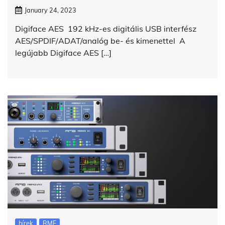
January 24, 2023
Digiface AES 192 kHz-es digitális USB interfész
AES/SPDIF/ADAT/analóg be- és kimenettel A
legújabb Digiface AES […]
hírek
RME