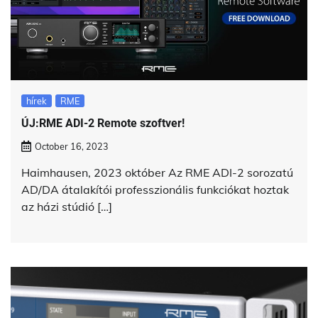
hírek
RME
ÚJ:RME ADI-2 Remote szoftver!
October 16, 2023
Haimhausen, 2023 október Az RME ADI-2 sorozatú
AD/DA átalakítói professzionális funkciókat hoztak
az házi stúdió […]