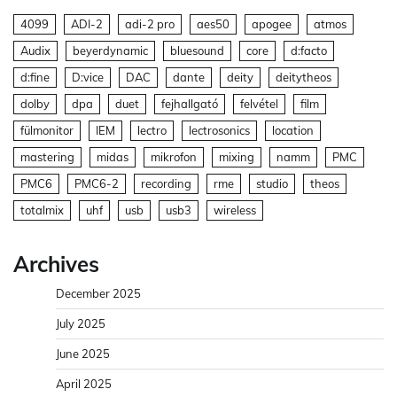
4099
ADI-2
adi-2 pro
aes50
apogee
atmos
Audix
beyerdynamic
bluesound
core
d:facto
d:fine
D:vice
DAC
dante
deity
deitytheos
dolby
dpa
duet
fejhallgató
felvétel
film
fülmonitor
IEM
lectro
lectrosonics
location
mastering
midas
mikrofon
mixing
namm
PMC
PMC6
PMC6-2
recording
rme
studio
theos
totalmix
uhf
usb
usb3
wireless
Archives
December 2025
July 2025
June 2025
April 2025