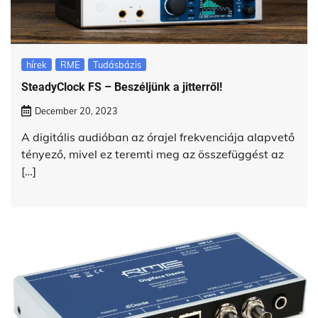
hírek
RME
Tudásbázis
SteadyClock FS – Beszéljünk a jitterről!
December 20, 2023
A digitális audióban az órajel frekvenciája alapvető
tényező, mivel ez teremti meg az összefüggést az
[…]