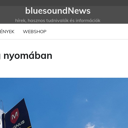
bluesoundNews
hírek, hasznos tudnivalók és információk
ÉNYEK
WEBSHOP
ag nyomában