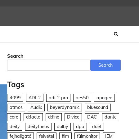
Search
Search
Tags
4099
ADI-2
adi-2 pro
aes50
apogee
atmos
Audix
beyerdynamic
bluesound
core
d:facto
d:fine
D:vice
DAC
dante
deity
deitytheos
dolby
dpa
duet
fejhallgató
felvétel
film
fülmonitor
IEM