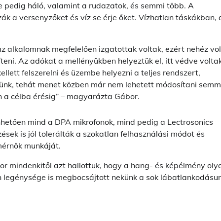
e pedig háló, valamint a rudazatok, és semmi több. A
ák a versenyzőket és víz se érje őket. Vízhatlan táskákban, 
 az alkalomnak megfelelően izgatottak voltak, ezért nehéz vol
íteni. Az adókat a mellényükben helyeztük el, itt védve volta
kellett felszerelni és üzembe helyezni a teljes rendszert,
ünk, tehát menet közben már nem lehetett módosítani semmi
n a célba érésig” – magyarázta Gábor.
nhetően mind a DPA mikrofonok, mind pedig a Lectrosonics
ések is jól tolerálták a szokatlan felhasználási módot és
mérnök munkáját.
 mindenkitől azt hallottuk, hogy a hang- és képélmény oly
án legénysége is megbocsájtott nekünk a sok lábatlankodásu