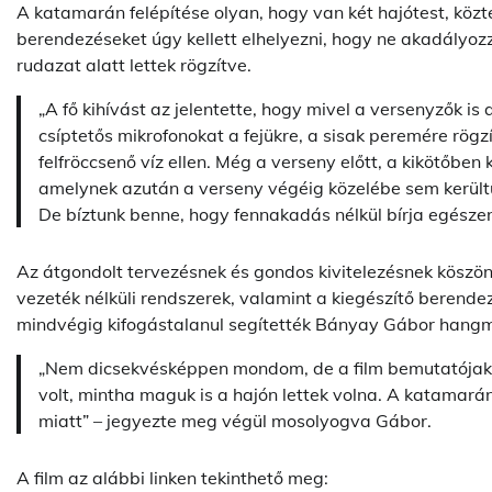
A katamarán felépítése olyan, hogy van két hajótest, közt
berendezéseket úgy kellett elhelyezni, hogy ne akadályozz
rudazat alatt lettek rögzítve.
„A fő kihívást az jelentette, hogy mivel a versenyzők is
csíptetős mikrofonokat a fejükre, a sisak peremére rögz
felfröccsenő víz ellen. Még a verseny előtt, a kikötőben 
amelynek azután a verseny végéig közelébe sem került
De bíztunk benne, hogy fennakadás nélkül bírja egésze
Az átgondolt tervezésnek és gondos kivitelezésnek köszö
vezeték nélküli rendszerek, valamint a kiegészítő berendez
mindvégig kifogástalanul segítették Bányay Gábor hang
„Nem dicsekvésképpen mondom, de a film bemutatójakor
volt, mintha maguk is a hajón lettek volna. A katamar
miatt” – jegyezte meg végül mosolyogva Gábor.
A film az alábbi linken tekinthető meg: