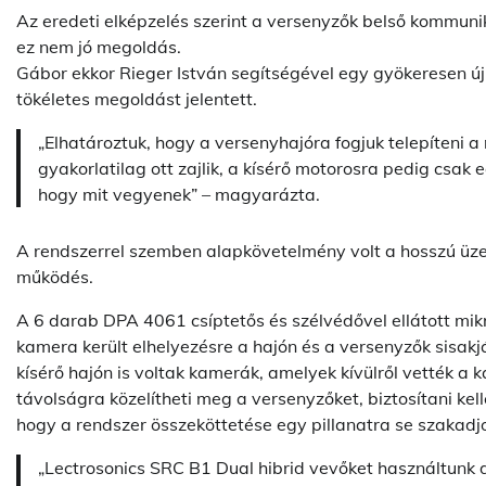
Az eredeti elképzelés szerint a versenyzők belső kommuni
ez nem jó megoldás.
Gábor ekkor Rieger István segítségével egy gyökeresen új
tökéletes megoldást jelentett.
„Elhatároztuk, hogy a versenyhajóra fogjuk telepíteni a
gyakorlatilag ott zajlik, a kísérő motorosra pedig csak 
hogy mit vegyenek” – magyarázta.
A rendszerrel szemben alapkövetelmény volt a hosszú üzemid
működés.
A 6 darab DPA 4061 csíptetős és szélvédővel ellátott mi
kamera került elhelyezésre a hajón és a versenyzők sisakján
kísérő hajón is voltak kamerák, amelyek kívülről vették a
távolságra közelítheti meg a versenyzőket, biztosítani kell
hogy a rendszer összeköttetése egy pillanatra se szakadj
„Lectrosonics SRC B1 Dual hibrid vevőket használtunk 