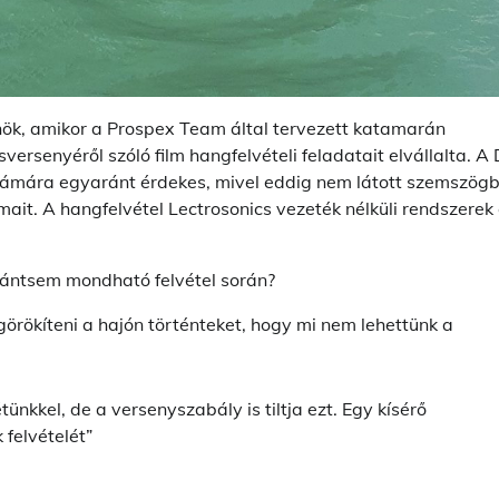
k, amikor a Prospex Team által tervezett katamarán
versenyéről szóló film hangfelvételi feladatait elvállalta. A
 számára egyaránt érdekes, mivel eddig nem látott szemszögb
almait. A hangfelvétel Lectrosonics vezeték nélküli rendszerek
korántsem mondható felvétel során?
örökíteni a hajón történteket, hogy mi nem lehettünk a
nkkel, de a versenyszabály is tiltja ezt. Egy kísérő
 felvételét”