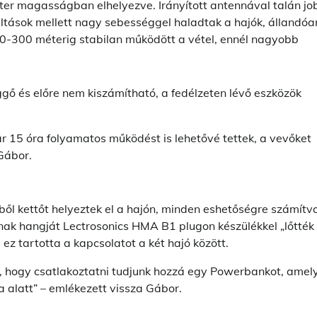
er magasságban elhelyezve. Irányított antennával talán jo
váltások mellett nagy sebességgel haladtak a hajók, állandóa
 250-300 méterig stabilan működött a vétel, ennél nagyobb
gő és előre nem kiszámítható, a fedélzeten lévő eszközök
ár 15 óra folyamatos működést is lehetővé tettek, a vevőket
 Gábor.
ből kettőt helyeztek el a hajón, minden eshetőségre számítv
nak hangját Lectrosonics HMA B1 plugon készülékkel „lőtték 
 ez tartotta a kapcsolatot a két hajó között.
n, hogy csatlakoztatni tudjunk hozzá egy Powerbankot, amel
a alatt” – emlékezett vissza Gábor.