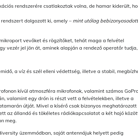
kációs rendszerére csatlakoztak volna, de hamar kiderült, h
 rendszert dolgozott ki, amely –
mint utólag bebizonyosodot
 mikroport vevőket és rögzítőket, tehát maga a felvétel
egy vezér jel jön át, aminek alapján a rendező operatőr tudja,
ő, a víz és szél elleni védettség, illetve a stabil, megbízh
krofonon kívül atmoszféra mikrofonok, valamint számos GoPr
, valamint egy drón is részt vett a felvételekben, illetve a
 katamarán útját. Mivel a kísérő csak bizonyos meghatározott
ett az állandó és tökéletes rádiókapcsolatot a két hajó közöt
on meg.
diversity üzemmódban, saját antennájuk helyett pedig