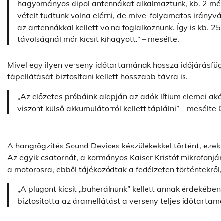
hagyományos dipol antennákat alkalmaztunk, kb. 2 mét
vételt tudtunk volna elérni, de mivel folyamatos irány
az antennákkal kellett volna foglalkoznunk. Így is kb.
távolságnál már kicsit kihagyott.” – mesélte.
Mivel egy ilyen verseny időtartamának hossza időjárásfüg
tápellátását biztosítani kellett hosszabb távra is.
„Az előzetes próbáink alapján az adók lítium elemei ak
viszont külső akkumulátorról kellett táplálni” – mesélte
A hangrögzítés Sound Devices készülékekkel történt, ezek
Az egyik csatornát, a kormányos Kaiser Kristóf mikrofonjá
a motorosra, ebből tájékozódtak a fedélzeten történtekről,
„A plugont kicsit „buherálnunk” kellett annak érdekébe
biztosította az áramellátást a verseny teljes időtartam