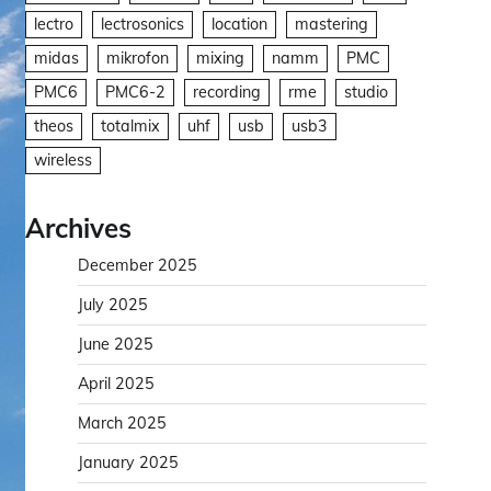
lectro
lectrosonics
location
mastering
midas
mikrofon
mixing
namm
PMC
PMC6
PMC6-2
recording
rme
studio
theos
totalmix
uhf
usb
usb3
wireless
Archives
December 2025
July 2025
June 2025
April 2025
March 2025
January 2025