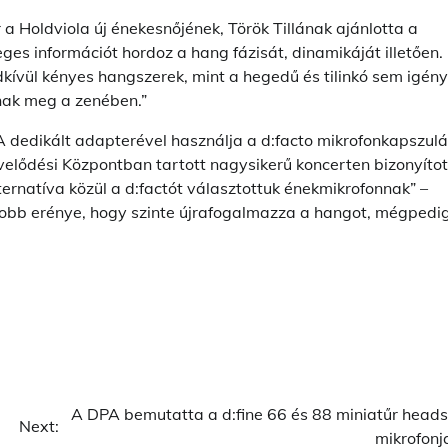
 a Holdviola új énekesnőjének, Török Tillának ajánlotta a
eges információt hordoz a hang fázisát, dinamikáját illetően.
kívül kényes hangszerek, mint a hegedű és tilinkó sem igény
nak meg a zenében.”
PA dedikált adapterével használja a d:facto mikrofonkapszulá
ődési Központban tartott nagysikerű koncerten bizonyítot
rnatíva közül a d:factót választottuk énekmikrofonnak” –
gyobb erénye, hogy szinte újrafogalmazza a hangot, mégpedi
A DPA bemutatta a d:fine 66 és 88 miniatűr heads
Next:
mikrofonj