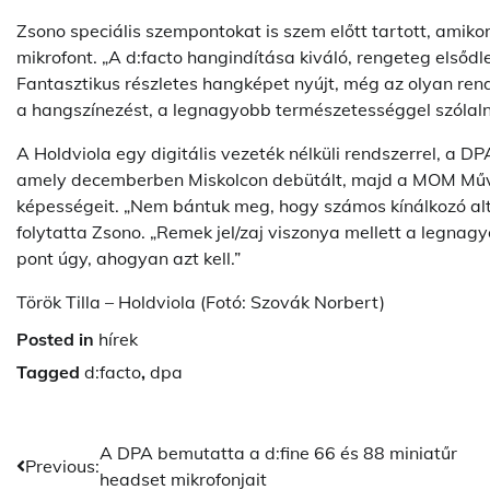
Zsono speciális szempontokat is szem előtt tartott, amikor
mikrofont. „A d:facto hangindítása kiváló, rengeteg elsődl
Fantasztikus részletes hangképet nyújt, még az olyan rend
a hangszínezést, a legnagyobb természetességgel szólal
A Holdviola egy digitális vezeték nélküli rendszerrel, a D
amely decemberben Miskolcon debütált, majd a MOM Művel
képességeit. „Nem bántuk meg, hogy számos kínálkozó alte
folytatta Zsono. „Remek jel/zaj viszonya mellett a legna
pont úgy, ahogyan azt kell.”
Török Tilla – Holdviola (Fotó: Szovák Norbert)
Posted in
hírek
Tagged
d:facto
,
dpa
Post
A DPA bemutatta a d:fine 66 és 88 miniatűr
Previous:
headset mikrofonjait