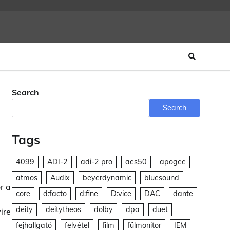
Search
Search
Tags
4099
ADI-2
adi-2 pro
aes50
apogee
atmos
Audix
beyerdynamic
bluesound
r a
core
d:facto
d:fine
D:vice
DAC
dante
deity
deitytheos
dolby
dpa
duet
ire
fejhallgató
felvétel
film
fülmonitor
IEM