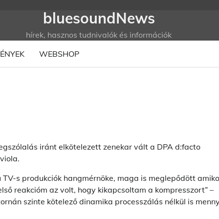
bluesoundNews
hírek, hasznos tudnivalók és információk
ÉNYEK
WEBSHOP
gszólalás iránt elkötelezett zenekar vált a DPA d:facto
viola.
erű TV-s produkciók hangmérnöke, maga is meglepődött amiko
 első reakcióm az volt, hogy kikapcsoltam a kompresszort” –
ornán szinte kötelező dinamika processzálás nélkül is menny