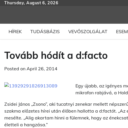
Skip
Thursday, August 6, 2026
to
content
HÍREK
TUDÁSBÁZIS
VEVŐSZOLGÁLAT
ESEM
Tovább hódít a d:facto
Posted on
April 26, 2014
Egy újabb, az igényes me
mikrofon rabjává, a Hold
Zsidei János „Zsono”, aki tucatnyi zenekar mellett népsz
szakma előzetes hírei után élőben hallotta a d:factót. „Az
mesélte. „Alig akartam hinni a fülemnek, hogy az énekcsat
életteli a hangzása.”