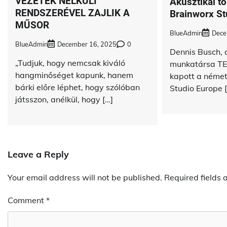
VEZETÉK NÉLKÜLI
Akusztikai tö
RENDSZERÉVEL ZAJLIK A
Brainworx St
MŰSOR
BlueAdmin
Dece
BlueAdmin
December 16, 2025
0
Dennis Busch, 
„Tudjuk, hogy nemcsak kiváló
munkatársa TE
hangminőséget kapunk, hanem
kapott a néme
bárki előre léphet, hogy szólóban
Studio Europe 
játsszon, anélkül, hogy […]
Leave a Reply
Your email address will not be published.
Required fields
Comment
*