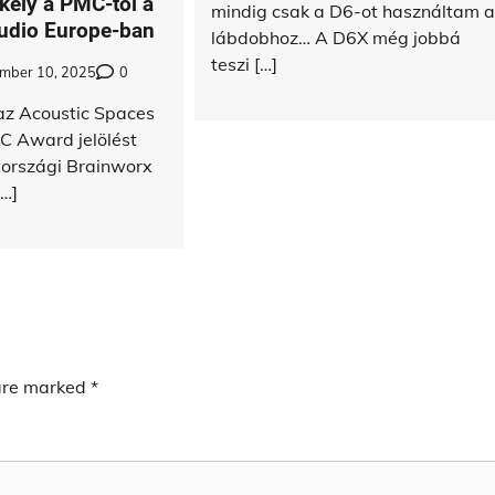
kély a PMC-től a
mindig csak a D6-ot használtam 
udio Europe-ban
lábdobhoz… A D6X még jobbá
teszi […]
mber 10, 2025
0
az Acoustic Spaces
C Award jelölést
tországi Brainworx
[…]
 are marked
*