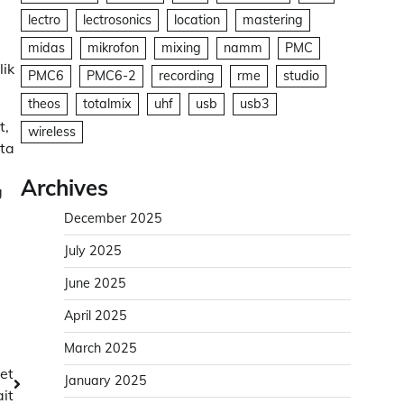
lectro
lectrosonics
location
mastering
midas
mikrofon
mixing
namm
PMC
lik
PMC6
PMC6-2
recording
rme
studio
theos
totalmix
uhf
usb
usb3
t,
wireless
ta
Archives
g
December 2025
July 2025
June 2025
April 2025
March 2025
et
January 2025
ait