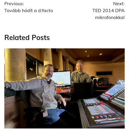
Previous:
Next:
navigation
Tovább hódít a d:facto
TED 2014 DPA
mikrofonokkal
Related Posts