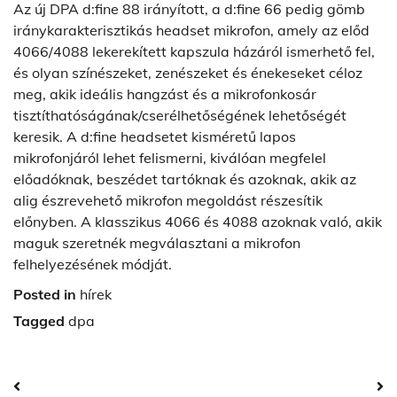
Az új DPA d:fine 88 irányított, a d:fine 66 pedig gömb
iránykarakterisztikás headset mikrofon, amely az előd
4066/4088 lekerekített kapszula házáról ismerhető fel,
és olyan színészeket, zenészeket és énekeseket céloz
meg, akik ideális hangzást és a mikrofonkosár
tisztíthatóságának/cserélhetőségének lehetőségét
keresik. A d:fine headsetet kisméretű lapos
mikrofonjáról lehet felismerni, kiválóan megfelel
előadóknak, beszédet tartóknak és azoknak, akik az
alig észrevehető mikrofon megoldást részesítik
előnyben. A klasszikus 4066 és 4088 azoknak való, akik
maguk szeretnék megválasztani a mikrofon
felhelyezésének módját.
Posted in
hírek
Tagged
dpa
Post