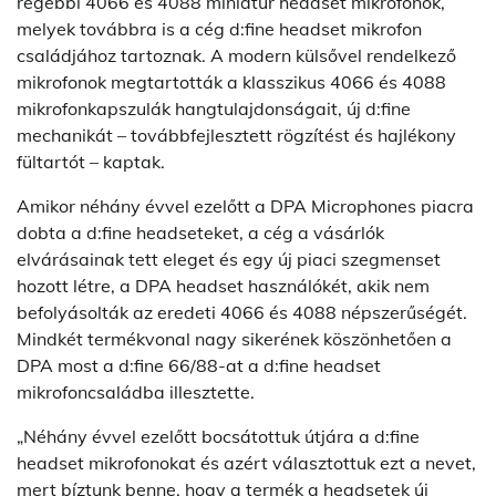
régebbi 4066 és 4088 miniatűr headset mikrofonok,
melyek továbbra is a cég d:fine headset mikrofon
családjához tartoznak. A modern külsővel rendelkező
mikrofonok megtartották a klasszikus 4066 és 4088
mikrofonkapszulák hangtulajdonságait, új d:fine
mechanikát – továbbfejlesztett rögzítést és hajlékony
fültartót – kaptak.
Amikor néhány évvel ezelőtt a DPA Microphones piacra
dobta a d:fine headseteket, a cég a vásárlók
elvárásainak tett eleget és egy új piaci szegmenset
hozott létre, a DPA headset használókét, akik nem
befolyásolták az eredeti 4066 és 4088 népszerűségét.
Mindkét termékvonal nagy sikerének köszönhetően a
DPA most a d:fine 66/88-at a d:fine headset
mikrofoncsaládba illesztette.
„Néhány évvel ezelőtt bocsátottuk útjára a d:fine
headset mikrofonokat és azért választottuk ezt a nevet,
mert bíztunk benne, hogy a termék a headsetek új