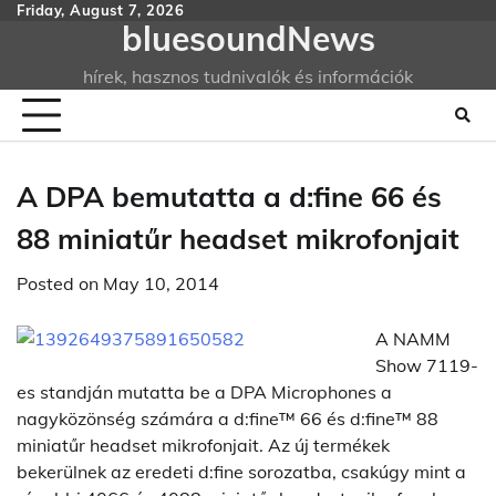
Skip
Friday, August 7, 2026
bluesoundNews
to
content
hírek, hasznos tudnivalók és információk
A DPA bemutatta a d:fine 66 és
88 miniatűr headset mikrofonjait
Posted on
May 10, 2014
A NAMM
Show 7119-
es standján mutatta be a DPA Microphones a
nagyközönség számára a d:fine™ 66 és d:fine™ 88
miniatűr headset mikrofonjait. Az új termékek
bekerülnek az eredeti d:fine sorozatba, csakúgy mint a