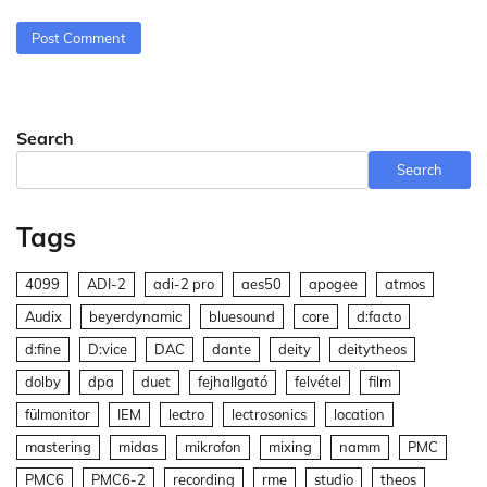
Search
Search
Tags
4099
ADI-2
adi-2 pro
aes50
apogee
atmos
Audix
beyerdynamic
bluesound
core
d:facto
d:fine
D:vice
DAC
dante
deity
deitytheos
dolby
dpa
duet
fejhallgató
felvétel
film
fülmonitor
IEM
lectro
lectrosonics
location
mastering
midas
mikrofon
mixing
namm
PMC
PMC6
PMC6-2
recording
rme
studio
theos