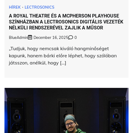
HÍREK
LECTROSONICS
A ROYAL THEATRE ÉS A MCPHERSON PLAYHOUSE
SZÍNHÁZBAN A LECTROSONICS DIGITÁLIS VEZETÉK
NÉLKÜLI RENDSZERÉVEL ZAJLIK A MŰSOR
BlueAdmin
December 16, 2025
0
„Tudjuk, hogy nemcsak kiváló hangminőséget
kapunk, hanem bárki előre léphet, hogy szólóban
játsszon, anélkül, hogy […]