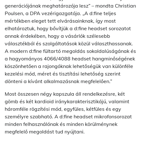
generációjának meghatározója lesz” – mondta Christian
Poulsen, a DPA vezérigazgatója. „A d:fine teljes
mértékben eleget tett elvárásainknak, így most
elhatároztuk, hogy bővítjük a d:fine headset sorozatot
annak érdekében, hogy a vásárlók szélesebb
választékból és szolgáltatások közül választhassanak.
A modern d:fine fültartó megoldás sokoldalúságának és
a hagyományos 4066/4088 headset hangminőségének
köszönhetően a rajongóknak lehetőségük van különféle
kezelési mód, méret és tisztítási lehetőség szerint
dönteni a kívánt alkalmazásnak megfelelően.”
Most összesen négy kapszula áll rendelkezésre, két
gömb és két kardioid iránykarakterisztikájú, valamint
háromféle rögzítési mód, egyfüles, kétfüles és egy
személyre szabható. A d:fine headset mikrofonsorozat
minden felhasználónak és minden körülménynek
megfelelő megoldást tud nyújtani.