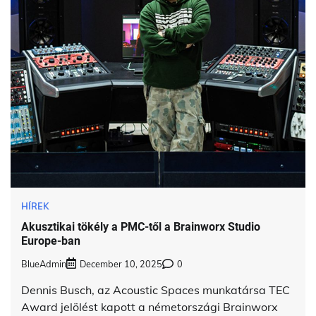
HÍREK
Akusztikai tökély a PMC-től a Brainworx Studio
Europe-ban
BlueAdmin
December 10, 2025
0
Dennis Busch, az Acoustic Spaces munkatársa TEC
Award jelölést kapott a németországi Brainworx