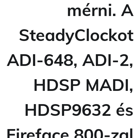
mérni. A
SteadyClockot
ADI-648, ADI-2,
HDSP MADI,
HDSP9632 és
Fireface 800-zal