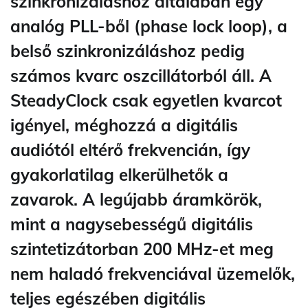
szinkronizáláshoz általában egy
analóg PLL-ből (phase lock loop), a
belső szinkronizáláshoz pedig
számos kvarc oszcillátorból áll. A
SteadyClock csak egyetlen kvarcot
igényel, méghozzá a digitális
audiótól eltérő frekvencián, így
gyakorlatilag elkerülhetők a
zavarok. A legújabb áramkörök,
mint a nagysebességű digitális
szintetizátorban 200 MHz-et meg
nem haladó frekvenciával üzemelők,
teljes egészében digitális