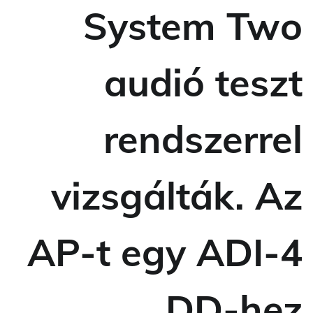
System Two
audió teszt
rendszerrel
vizsgálták. Az
AP-t egy ADI-4
DD-hez