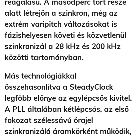
reagálású. A másodperc tört része
alatt létrejön a szinkron, még az
extrém varipitch változásokat is
fázishelyesen követi és közvetlenül
szinkronizál a 28 kHz és 200 kHz
közötti tartományban.
Más technológiákkal
összehasonlítva a SteadyClock
legfőbb előnye az egylépcsős kivitel.
A PLL általában kétlépcsős, az első
fokozat szélessávú órajel
szinkronizáló áramkörként működik,