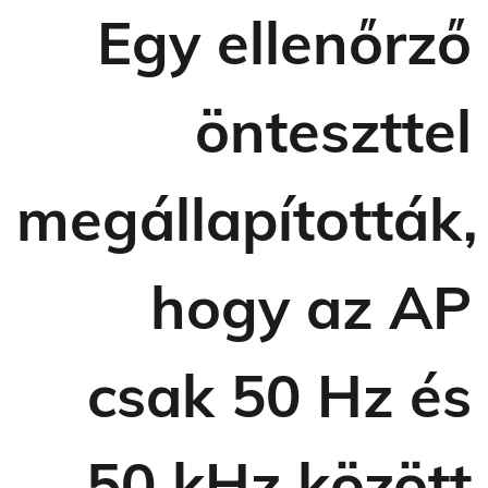
Egy ellenőrző
önteszttel
megállapították,
hogy az AP
csak 50 Hz és
50 kHz között