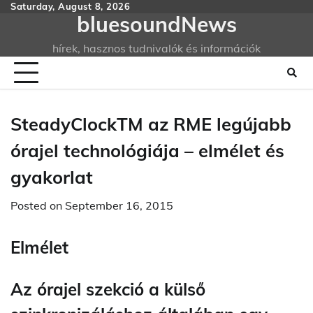
Skip
Saturday, August 8, 2026
bluesoundNews
to
content
hírek, hasznos tudnivalók és információk
SteadyClockTM az RME legújabb
órajel technológiája – elmélet és
gyakorlat
Posted on
September 16, 2015
Elmélet
Az órajel szekció a külső