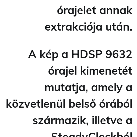
órajelet annak
extrakciója után.
A kép a HDSP 9632
órajel kimenetét
mutatja, amely a
közvetlenül belső órából
származik, illetve a
SteadyClockból