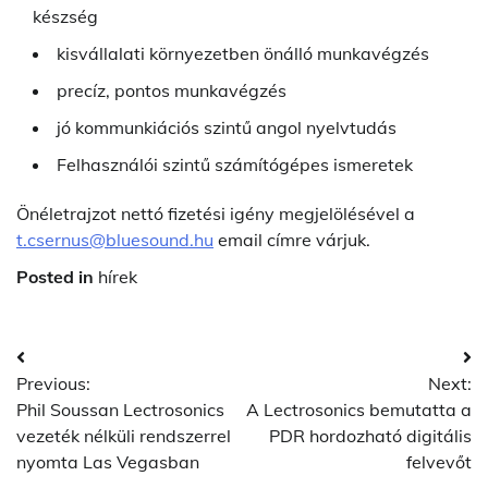
készség
kisvállalati környezetben önálló munkavégzés
precíz, pontos munkavégzés
jó kommunkiációs szintű angol nyelvtudás
Felhasználói szintű számítógépes ismeretek
Önéletrajzot nettó fizetési igény megjelölésével a
t.csernus@bluesound.hu
email címre várjuk.
Posted in
hírek
Post
Previous:
Next:
navigation
Phil Soussan Lectrosonics
A Lectrosonics bemutatta a
vezeték nélküli rendszerrel
PDR hordozható digitális
nyomta Las Vegasban
felvevőt