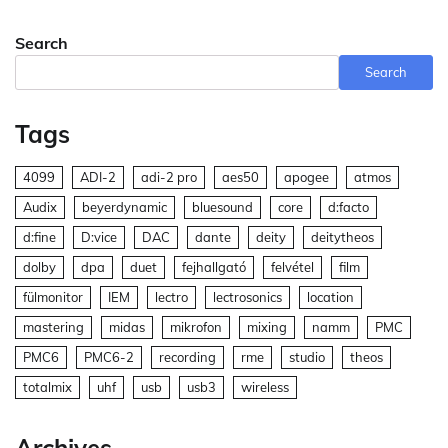
Search
Search
Tags
4099
ADI-2
adi-2 pro
aes50
apogee
atmos
Audix
beyerdynamic
bluesound
core
d:facto
d:fine
D:vice
DAC
dante
deity
deitytheos
dolby
dpa
duet
fejhallgató
felvétel
film
fülmonitor
IEM
lectro
lectrosonics
location
mastering
midas
mikrofon
mixing
namm
PMC
PMC6
PMC6-2
recording
rme
studio
theos
totalmix
uhf
usb
usb3
wireless
Archives