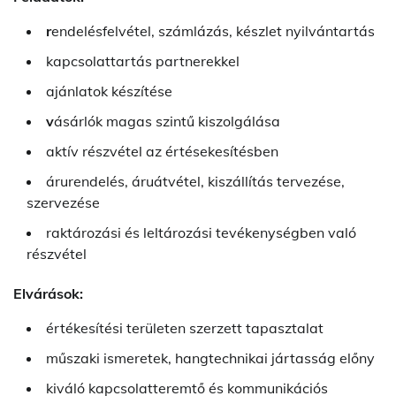
r
endelésfelvétel, számlázás, készlet nyilvántartás
kapcsolattartás partnerekkel
ajánlatok készítése
v
ásárlók magas szintű kiszolgálása
aktív részvétel az értésekesítésben
árurendelés, áruátvétel, kiszállítás tervezése,
szervezése
raktározási és leltározási tevékenységben való
részvétel
Elvárások:
értékesítési területen szerzett tapasztalat
műszaki ismeretek, hangtechnikai jártasság előny
kiváló kapcsolatteremtő és kommunikációs