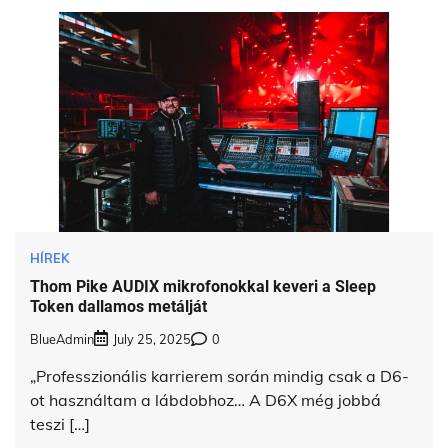
HÍREK
Thom Pike AUDIX mikrofonokkal keveri a Sleep
Token dallamos metálját
BlueAdmin
July 25, 2025
0
„Professzionális karrierem során mindig csak a D6-
ot használtam a lábdobhoz… A D6X még jobbá
teszi […]