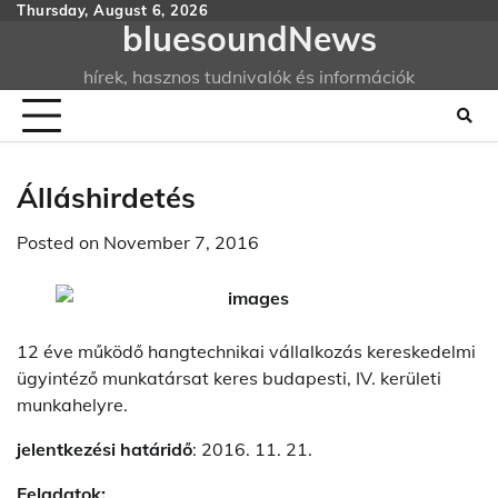
Skip
Thursday, August 6, 2026
bluesoundNews
to
content
hírek, hasznos tudnivalók és információk
Álláshirdetés
Posted on
November 7, 2016
12 éve működő hangtechnikai vállalkozás kereskedelmi
ügyintéző munkatársat keres budapesti, IV. kerületi
munkahelyre.
jelentkezési határidő
: 2016. 11. 21.
Feladatok: