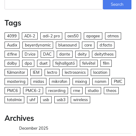
Search
Tags
4099
ADI-2
adi-2 pro
aes50
apogee
atmos
Audix
beyerdynamic
bluesound
core
d:facto
d:fine
D:vice
DAC
dante
deity
deitytheos
dolby
dpa
duet
fejhallgató
felvétel
film
fülmonitor
IEM
lectro
lectrosonics
location
mastering
midas
mikrofon
mixing
namm
PMC
PMC6
PMC6-2
recording
rme
studio
theos
totalmix
uhf
usb
usb3
wireless
Archives
December 2025