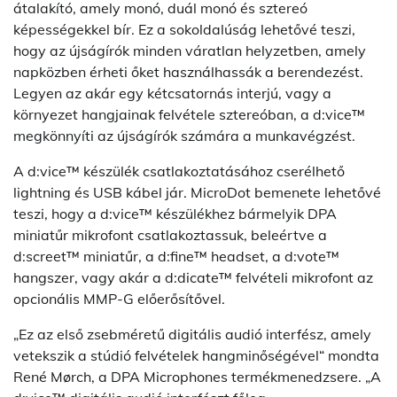
átalakító, amely monó, duál monó és sztereó
képességekkel bír. Ez a sokoldalúság lehetővé teszi,
hogy az újságírók minden váratlan helyzetben, amely
napközben érheti őket használhassák a berendezést.
Legyen az akár egy kétcsatornás interjú, vagy a
környezet hangjainak felvétele sztereóban, a d:vice™
megkönnyíti az újságírók számára a munkavégzést.
A d:vice™ készülék csatlakoztatásához cserélhető
lightning és USB kábel jár. MicroDot bemenete lehetővé
teszi, hogy a d:vice™ készülékhez bármelyik DPA
miniatűr mikrofont csatlakoztassuk, beleértve a
d:screet™ miniatűr, a d:fine™ headset, a d:vote™
hangszer, vagy akár a d:dicate™ felvételi mikrofont az
opcionális MMP-G előerősítővel.
„Ez az első zsebméretű digitális audió interfész, amely
vetekszik a stúdió felvételek hangminőségével“ mondta
René Mørch, a DPA Microphones termékmenedzsere. „A