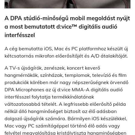
A DPA stúdió-minőségű mobil megoldást nyújt
a most bemutatott d:vice™ digitális audió
interfésszel
A cég bemutatta iOS, Mac és PC platformhoz készült új
kétcsatornás mikrofon előerősítőjét és A/D átalakítóját.
A TV-s újságírók, zenészek, koncert keverő
hangmérnökök, színházak, templomok, televízió és film
produkciók körében már nagy népszerűségnek örvendő
DPA Microphones az új d:vice MMA-A digitális audió
interfésszel folytatja termékkínálatának
változatosabbá tételét. A legfrissebb előerősítő példa
nélkül álló hangminőséget biztosít az élő adásban
dolgozó újságírók számára. Bármilyen iOS készülékkel,
Mac vagy PC számítógéppel történő élő adás vagy
felvétel megvalósítása kristálytiszta hangminőségben