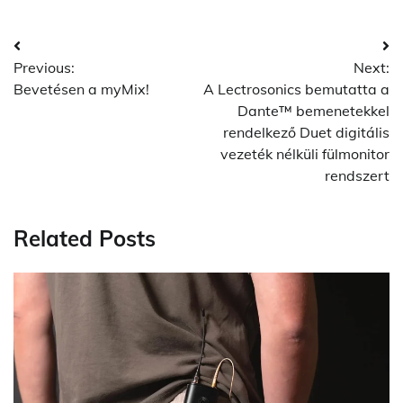
Post
Previous:
Next:
navigation
Bevetésen a myMix!
A Lectrosonics bemutatta a
Dante™ bemenetekkel
rendelkező Duet digitális
vezeték nélküli fülmonitor
rendszert
Related Posts