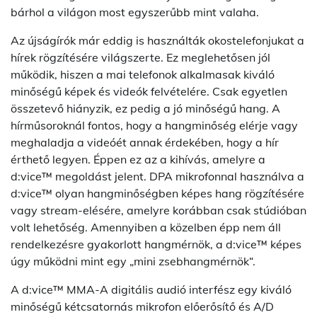
bárhol a világon most egyszerűbb mint valaha.
Az újságírók már eddig is használták okostelefonjukat a
hírek rögzítésére világszerte. Ez meglehetősen jól
működik, hiszen a mai telefonok alkalmasak kiváló
minőségű képek és videók felvételére. Csak egyetlen
összetevő hiányzik, ez pedig a jó minőségű hang. A
hírműsoroknál fontos, hogy a hangminőség elérje vagy
meghaladja a videóét annak érdekében, hogy a hír
érthető legyen. Éppen ez az a kihívás, amelyre a
d:vice™ megoldást jelent. DPA mikrofonnal használva a
d:vice™ olyan hangminőségben képes hang rögzítésére
vagy stream-elésére, amelyre korábban csak stúdióban
volt lehetőség. Amennyiben a közelben épp nem áll
rendelkezésre gyakorlott hangmérnök, a d:vice™ képes
úgy működni mint egy „mini zsebhangmérnök“.
A d:vice™ MMA-A digitális audió interfész egy kiváló
minőségű kétcsatornás mikrofon előerősítő és A/D