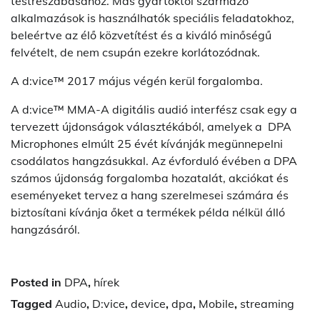
testreszabásához. Más gyártóktól származó
alkalmazások is használhatók speciális feladatokhoz,
beleértve az élő közvetítést és a kiváló minőségű
felvételt, de nem csupán ezekre korlátozódnak.
A d:vice™ 2017 május végén kerül forgalomba.
A d:vice™ MMA-A digitális audió interfész csak egy a
tervezett újdonságok választékából, amelyek a
DPA
Microphones elmúlt 25 évét kívánják megünnepelni
csodálatos hangzásukkal. Az évforduló évében a DPA
számos újdonság forgalomba hozatalát, akciókat és
eseményeket tervez a hang szerelmesei számára és
biztosítani kívánja őket a termékek példa nélkül álló
hangzásáról.
Posted in
DPA
,
hírek
Tagged
Audio
,
D:vice
,
device
,
dpa
,
Mobile
,
streaming