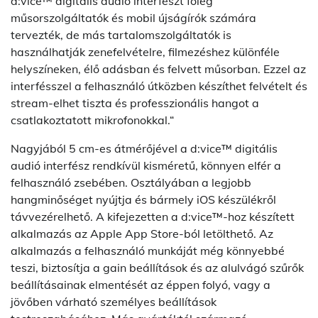
d:vice™ digitális audió interfészt főleg
műsorszolgáltatók és mobil újságírók számára
tervezték, de más tartalomszolgáltatók is
használhatják zenefelvételre, filmezéshez különféle
helyszíneken, élő adásban és felvett műsorban. Ezzel az
interfésszel a felhasználó útközben készíthet felvételt és
stream-elhet tiszta és professzionális hangot a
csatlakoztatott mikrofonokkal.“
Nagyjából 5 cm-es átmérőjével a d:vice™ digitális
audió interfész rendkívül kisméretű, könnyen elfér a
felhasználó zsebében. Osztályában a legjobb
hangminőséget nyújtja és bármely iOS készülékről
távvezérelhető. A kifejezetten a d:vice™-hoz készített
alkalmazás az Apple App Store-ból letölthető. Az
alkalmazás a felhasználó munkáját még könnyebbé
teszi, biztosítja a gain beállítások és az alulvágó szűrők
beállításainak elmentését az éppen folyó, vagy a
jövőben várható személyes beállítások