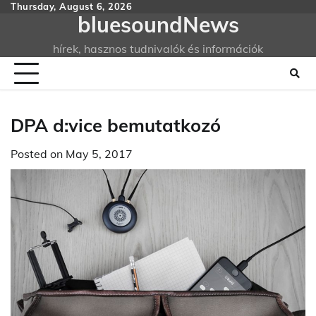
Skip
Thursday, August 6, 2026
bluesoundNews
to
content
hírek, hasznos tudnivalók és információk
DPA d:vice bemutatkozó
Posted on
May 5, 2017