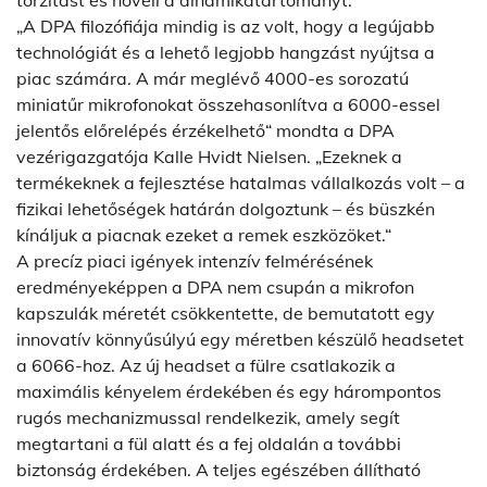
torzítást és növeli a dinamikatartományt.
„A DPA filozófiája mindig is az volt, hogy a legújabb
technológiát és a lehető legjobb hangzást nyújtsa a
piac számára. A már meglévő 4000-es sorozatú
miniatűr mikrofonokat összehasonlítva a 6000-essel
jelentős előrelépés érzékelhető“ mondta a DPA
vezérigazgatója Kalle Hvidt Nielsen. „Ezeknek a
termékeknek a fejlesztése hatalmas vállalkozás volt – a
fizikai lehetőségek határán dolgoztunk – és büszkén
kínáljuk a piacnak ezeket a remek eszközöket.“
A precíz piaci igények intenzív felmérésének
eredményeképpen a DPA nem csupán a mikrofon
kapszulák méretét csökkentette, de bemutatott egy
innovatív könnyűsúlyú egy méretben készülő headsetet
a 6066-hoz. Az új headset a fülre csatlakozik a
maximális kényelem érdekében és egy hárompontos
rugós mechanizmussal rendelkezik, amely segít
megtartani a fül alatt és a fej oldalán a további
biztonság érdekében. A teljes egészében állítható