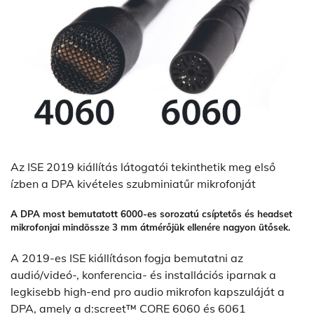
Az ISE 2019 kiállítás látogatói tekinthetik meg első
ízben a DPA kivételes szubminiatűr mikrofonját
A DPA most bemutatott 6000-es sorozatú csíptetős és headset
mikrofonjai mindössze 3 mm átmérőjük ellenére nagyon ütősek.
A 2019-es ISE kiállításon fogja bemutatni az
audió/videó-, konferencia- és installációs iparnak a
legkisebb high-end pro audio mikrofon kapszuláját a
DPA, amely a d:screet™ CORE 6060 és 6061