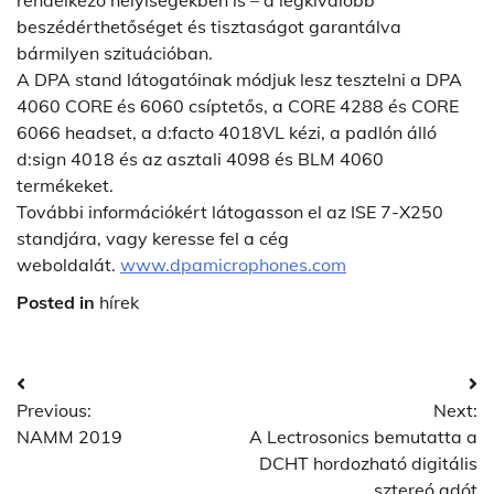
rendelkező helyiségekben is – a legkiválóbb
beszédérthetőséget és tisztaságot garantálva
bármilyen szituációban.
A DPA stand látogatóinak módjuk lesz tesztelni a DPA
4060 CORE és 6060 csíptetős, a CORE 4288 és CORE
6066 headset, a d:facto 4018VL kézi, a padlón álló
d:sign 4018 és az asztali 4098 és BLM 4060
termékeket.
További információkért látogasson el az ISE 7-X250
standjára, vagy keresse fel a cég
weboldalát.
www.dpamicrophones.com
Posted in
hírek
Post
Previous:
Next:
navigation
NAMM 2019
A Lectrosonics bemutatta a
DCHT hordozható digitális
sztereó adót