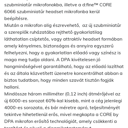
szubminiatűr mikrofonokba, illetve a d:fine™ CORE
6066 szubminiatűr headset mikrofonba kerül
beépítésre.
Miután a mikrofon alig észrevehető, az új szubminiatűr
a szereplők ruházatába rejthető gyakorlatilag
láthatatlan csíptetős, vagy attraktív headset formában
amely kényelmes, biztonságos és annyira egyszerű
felhelyezni, hogy a gyakorlatlan előadó vagy színész is
maga meg tudja oldani. A DPA kivételesen jó
hangminőségével garantálható, hogy az előadó lazíthat
és az általa közvetített üzenetre koncentrálhat abban a
biztos tudatban, hogy minden szavát tisztán fogják
hallani.
Mindössze három milliméter (0,12 inch) átmérőjével az
új 6000-es sorozat 60%-kal kisebb, mint a cég jelenlegi
4000-es sorozata, és bár méretre apró, teljesítményét
tekintve hihetetlenül erős, mivel megkapta a CORE by
DPA mikrofon erősítő technológiát, amely csökkenti a