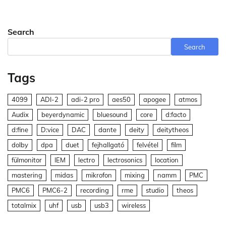
Search
Search
Tags
4099
ADI-2
adi-2 pro
aes50
apogee
atmos
Audix
beyerdynamic
bluesound
core
d:facto
d:fine
D:vice
DAC
dante
deity
deitytheos
dolby
dpa
duet
fejhallgató
felvétel
film
fülmonitor
IEM
lectro
lectrosonics
location
mastering
midas
mikrofon
mixing
namm
PMC
PMC6
PMC6-2
recording
rme
studio
theos
totalmix
uhf
usb
usb3
wireless