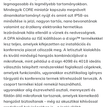
legmagasabb és legmélyebb tartományokban.
Mindegyik CORE miniatűr kapszula megnövelt
dinamikatartományt nyújt és amint azt IP58-as
minősítése is jelzi, nagyon tartós, nano bevonatának
valamint az érzékeny elektronika hermetikus
lezárásának hála ellenáll a víznek és nedvességnek.
A DPA kínálata az ISE kiállításon a d:sign™ termékekkel
lesz teljes, amelyek kifejezetten az installációs és
konferencia piacot célozzák meg. A letisztult kialakítás
és kiváló minőségű hangzás kombinációjával a
mikrofonok, mint például a d:sign 4098 és 4018 ideális
választás telepített rendszerekkel foglalkozó cégeknek,
amelyek funkcionális, ugyanakkor esztétikailag igényes
tárgyaló és konferencia termek létrehozását tervezik. A
csoport termékei közé remekül használható,
ugyanakkor alig észrevehető asztali, mennyezeti és
földön álló mikrofonok tartoznak, amelyek kiemelkedő
hangzást biztosítanak – még az akusztikai kihívással