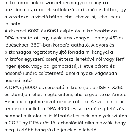
mikrofonkarnak köszönhetően nagyon könnyű a
pozicionálás, a kábelcsatlakozáson is módosítottak, így
a vezetéket a viselő hátán lehet elvezetni, tehát nem
látható.
A d:screet 6060 és 6061 csíptetős mikrofonokhoz a
DPA bemutatott egy nyolcutas kengyelt, amely 45°-os
lépésekben 360°-ban körbeforgatható. A gyors és
biztonságos rögzítést nyújtó forradalmi kengyel a
mikrofon egyszerű cseréjét teszi lehetővé női vagy férfi
ingen (jobb, vagy bal gombolású), illetve pólóra és
hasonló ruhára csíptethető, ahol a nyakkivágásban
használható.
A DPA új 6000-es sorozatú mikrofonjait az ISE 7-X250-
es standján lehet megtekinteni, ahol a gyártó az Amtec
Benelux forgalmazóval közösen állít ki. A szubminiatűr
termékek mellett a DPA 4000-es sorozatú csíptetős és
headset mikrofonjai is láthatók lesznek, amelyek szintén
a CORE by DPA erősítő technológiát alkalmazzák, hogy
még tisztább hangzást érjenek el a lehető