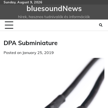
Skip
Sunday, August 9, 2026
bluesoundNews
to
content
hírek, hasznos tudnivalók és információk
DPA Subminiature
Posted on
January 25, 2019