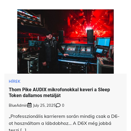
HÍREK
Thom Pike AUDIX mikrofonokkal keveri a Sleep
Token dallamos metálját
BlueAdmin
July 25, 2025
0
„Professzionális karrierem során mindig csak a D6-
ot használtam a lábdobhoz… A D6X még jobbá
teszi […]