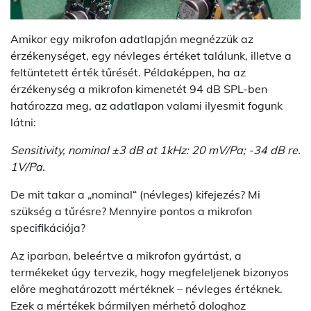
Amikor egy mikrofon adatlapján megnézzük az
érzékenységet, egy névleges értéket találunk, illetve a
feltüntetett érték tűrését. Példaképpen, ha az
érzékenység a mikrofon kimenetét 94 dB SPL-ben
határozza meg, az adatlapon valami ilyesmit fogunk
látni:
Sensitivity, nominal ±3 dB at 1kHz: 20 mV/Pa; -34 dB re.
1V/Pa.
De mit takar a „nominal“ (névleges) kifejezés? Mi
szükség a tűrésre? Mennyire pontos a mikrofon
specifikációja?
Az iparban, beleértve a mikrofon gyártást, a
termékeket úgy tervezik, hogy megfeleljenek bizonyos
előre meghatározott mértéknek – névleges értéknek.
Ezek a mértékek bármilyen mérhető dologhoz