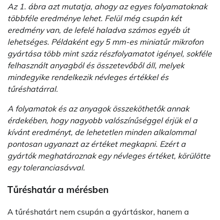
Az 1. ábra azt mutatja, ahogy az egyes folyamatoknak
többféle eredménye lehet. Felül még csupán két
eredmény van, de lefelé haladva számos egyéb út
lehetséges. Példaként egy 5 mm-es miniatűr mikrofon
gyártása több mint száz részfolyamatot igényel, sokféle
felhasznált anyagból és összetevőből áll, melyek
mindegyike rendelkezik névleges értékkel és
tűréshatárral.
A folyamatok és az anyagok összeköthetők annak
érdekében, hogy nagyobb valószínűséggel érjük el a
kívánt eredményt, de lehetetlen minden alkalommal
pontosan ugyanazt az értéket megkapni. Ezért a
gyártók meghatároznak egy névleges értéket, körülötte
egy toleranciasávval.
Tűréshatár a mérésben
A tűréshatárt nem csupán a gyártáskor, hanem a