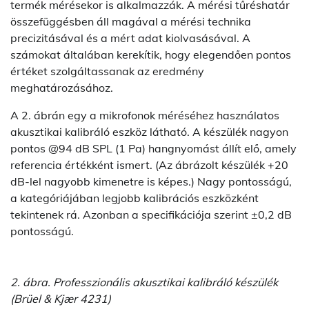
termék mérésekor is alkalmazzák. A mérési tűréshatár
összefüggésben áll magával a mérési technika
precizitásával és a mért adat kiolvasásával. A
számokat általában kerekítik, hogy elegendően pontos
értéket szolgáltassanak az eredmény
meghatározásához.
A 2. ábrán egy a mikrofonok méréséhez használatos
akusztikai kalibráló eszköz látható. A készülék nagyon
pontos @94 dB SPL (1 Pa) hangnyomást állít elő, amely
referencia értékként ismert. (Az ábrázolt készülék +20
dB-lel nagyobb kimenetre is képes.) Nagy pontosságú,
a kategóriájában legjobb kalibrációs eszközként
tekintenek rá. Azonban a specifikációja szerint ±0,2 dB
pontosságú.
2. ábra. Professzionális akusztikai kalibráló készülék
(Brüel & Kjær 4231)