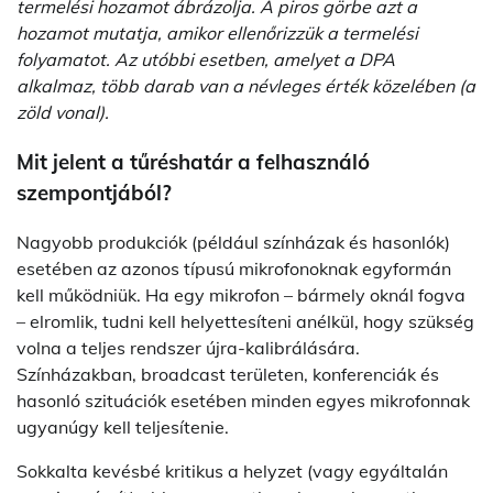
termelési hozamot ábrázolja. A piros görbe azt a
hozamot mutatja, amikor ellenőrizzük a termelési
folyamatot. Az utóbbi esetben, amelyet a DPA
alkalmaz, több darab van a névleges érték közelében (a
zöld vonal).
Mit jelent a tűréshatár a felhasználó
szempontjából?
Nagyobb produkciók (például színházak és hasonlók)
esetében az azonos típusú mikrofonoknak egyformán
kell működniük. Ha egy mikrofon – bármely oknál fogva
– elromlik, tudni kell helyettesíteni anélkül, hogy szükség
volna a teljes rendszer újra-kalibrálására.
Színházakban, broadcast területen, konferenciák és
hasonló szituációk esetében minden egyes mikrofonnak
ugyanúgy kell teljesítenie.
Sokkalta kevésbé kritikus a helyzet (vagy egyáltalán