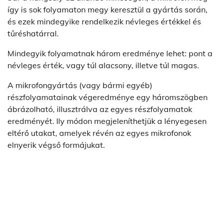
így is sok folyamaton megy keresztül a gyártás során,
és ezek mindegyike rendelkezik névleges értékkel és
tűréshatárral.
Mindegyik folyamatnak három eredménye lehet: pont a
névleges érték, vagy túl alacsony, illetve túl magas.
A mikrofongyártás (vagy bármi egyéb)
részfolyamatainak végeredménye egy háromszögben
ábrázolható, illusztrálva az egyes részfolyamatok
eredményét. Ily módon megjeleníthetjük a lényegesen
eltérő utakat, amelyek révén az egyes mikrofonok
elnyerik végső formájukat.