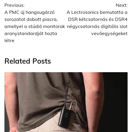
Previous:
Next:
navigation
A PMC új hangsugárzó
A Lectrosonics bemutatta a
sorozatot dobott piacra,
DSR kétcsatornás és DSR4
amellyel a stúdió monitorok
négycsatornás digitális slot
aranystandardját hozta
vevőegységeket
létre
Related Posts