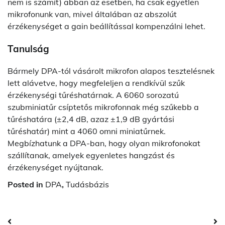
nem is számít) abban az esetben, ha csak egyetlen
mikrofonunk van, mivel általában az abszolút
érzékenységet a gain beállítással kompenzálni lehet.
Tanulság
Bármely DPA-tól vásárolt mikrofon alapos tesztelésnek
lett alávetve, hogy megfeleljen a rendkívül szűk
érzékenységi tűréshatárnak. A 6060 sorozatú
szubminiatűr csíptetős mikrofonnak még szűkebb a
tűréshatára (±2,4 dB, azaz ±1,9 dB gyártási
tűréshatár) mint a 4060 omni miniatűrnek.
Megbízhatunk a DPA-ban, hogy olyan mikrofonokat
szállítanak, amelyek egyenletes hangzást és
érzékenységet nyújtanak.
Posted in
DPA
,
Tudásbázis
Post