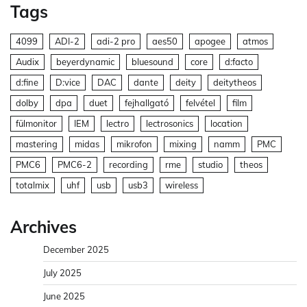
Tags
4099
ADI-2
adi-2 pro
aes50
apogee
atmos
Audix
beyerdynamic
bluesound
core
d:facto
d:fine
D:vice
DAC
dante
deity
deitytheos
dolby
dpa
duet
fejhallgató
felvétel
film
fülmonitor
IEM
lectro
lectrosonics
location
mastering
midas
mikrofon
mixing
namm
PMC
PMC6
PMC6-2
recording
rme
studio
theos
totalmix
uhf
usb
usb3
wireless
Archives
December 2025
July 2025
June 2025