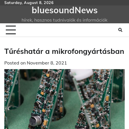
Skip
Saturday, August 8, 2026
bluesoundNews
to
content
hírek, hasznos tudnivalók és információk
Tűréshatár a mikrofongyártásban
Posted on
November 8, 2021