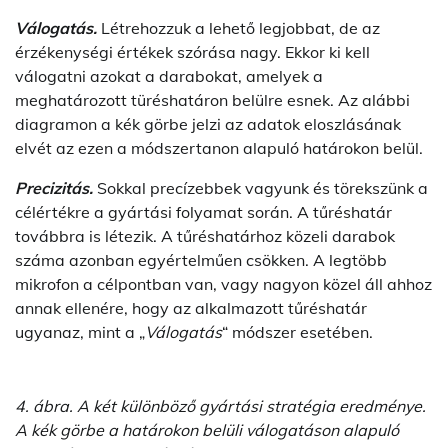
Válogatás.
Létrehozzuk a lehető legjobbat, de az
érzékenységi értékek szórása nagy. Ekkor ki kell
válogatni azokat a darabokat, amelyek a
meghatározott türéshatáron belülre esnek. Az alábbi
diagramon a kék görbe jelzi az adatok eloszlásának
elvét az ezen a módszertanon alapuló határokon belül.
Precizitás.
Sokkal precízebbek vagyunk és törekszünk a
célértékre a gyártási folyamat során. A tűréshatár
továbbra is létezik. A tűréshatárhoz közeli darabok
száma azonban egyértelműen csökken. A legtöbb
mikrofon a célpontban van, vagy nagyon közel áll ahhoz
annak ellenére, hogy az alkalmazott tűréshatár
ugyanaz, mint a „
Válogatás
“ módszer esetében.
4. ábra. A két különböző gyártási stratégia eredménye.
A kék görbe a határokon belüli válogatáson alapuló