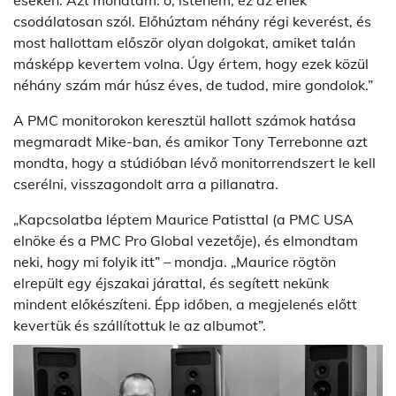
csodálatosan szól. Előhúztam néhány régi keverést, és
most hallottam először olyan dolgokat, amiket talán
másképp kevertem volna. Úgy értem, hogy ezek közül
néhány szám már húsz éves, de tudod, mire gondolok.”
A PMC monitorokon keresztül hallott számok hatása
megmaradt Mike-ban, és amikor Tony Terrebonne azt
mondta, hogy a stúdióban lévő monitorrendszert le kell
cserélni, visszagondolt arra a pillanatra.
„Kapcsolatba léptem Maurice Patisttal (a PMC USA
elnöke és a PMC Pro Global vezetője), és elmondtam
neki, hogy mi folyik itt” – mondja. „Maurice rögtön
elrepült egy éjszakai járattal, és segített nekünk
mindent előkészíteni. Épp időben, a megjelenés előtt
kevertük és szállítottuk le az albumot”.