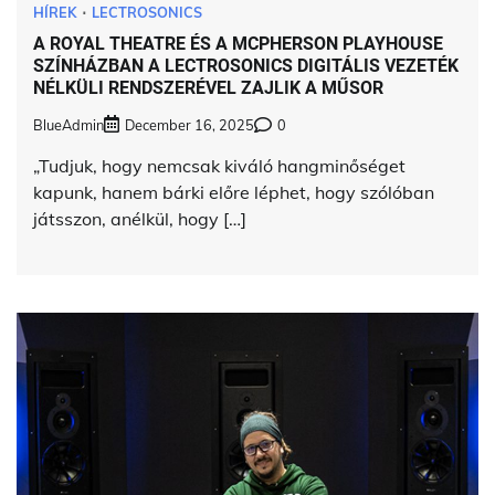
HÍREK
LECTROSONICS
A ROYAL THEATRE ÉS A MCPHERSON PLAYHOUSE
SZÍNHÁZBAN A LECTROSONICS DIGITÁLIS VEZETÉK
NÉLKÜLI RENDSZERÉVEL ZAJLIK A MŰSOR
BlueAdmin
December 16, 2025
0
„Tudjuk, hogy nemcsak kiváló hangminőséget
kapunk, hanem bárki előre léphet, hogy szólóban
játsszon, anélkül, hogy […]