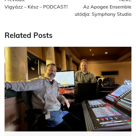
navigation
Vigyázz – Kész – PODCAST!
Az Apogee Ensemble
utódja: Symphony Studio
Related Posts