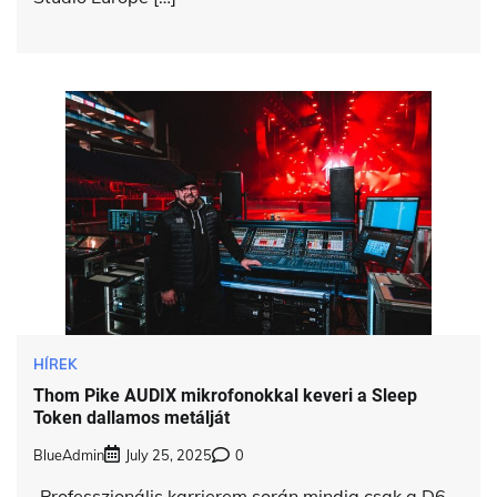
HÍREK
Thom Pike AUDIX mikrofonokkal keveri a Sleep
Token dallamos metálját
BlueAdmin
July 25, 2025
0
„Professzionális karrierem során mindig csak a D6-