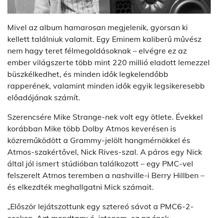
Mivel az album hamarosan megjelenik, gyorsan ki
kellett találniuk valamit. Egy Eminem kaliberű művész
nem hagy teret félmegoldásoknak – elvégre ez az
ember világszerte több mint 220 millió eladott lemezzel
büszkélkedhet, és minden idők legkelendőbb
rapperének, valamint minden idők egyik legsikeresebb
előadójának számít.
Szerencsére Mike Strange-nek volt egy ötlete. Évekkel
korábban Mike több Dolby Atmos keverésen is
közreműködött a Grammy-jelölt hangmérnökkel és
Atmos-szakértővel, Nick Rives-szal. A páros egy Nick
által jól ismert stúdióban találkozott – egy PMC-vel
felszerelt Atmos teremben a nashville-i Berry Hillben –
és elkezdték meghallgatni Mick számait.
„Először lejátszottunk egy sztereó sávot a PMC6-2-
eseken. Azt mondtam: ó, istenem, ez az ének