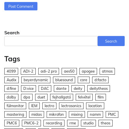
Search
Search
Tags
4099
ADI-2
adi-2 pro
aes50
apogee
atmos
Audix
beyerdynamic
bluesound
core
d:facto
d:fine
D:vice
DAC
dante
deity
deitytheos
dolby
dpa
duet
fejhallgató
felvétel
film
fülmonitor
IEM
lectro
lectrosonics
location
mastering
midas
mikrofon
mixing
namm
PMC
PMC6
PMC6-2
recording
rme
studio
theos