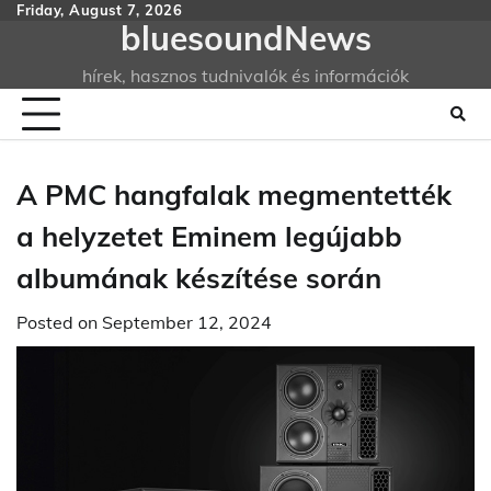
Skip
Friday, August 7, 2026
bluesoundNews
to
content
hírek, hasznos tudnivalók és információk
A PMC hangfalak megmentették
a helyzetet Eminem legújabb
albumának készítése során
Posted on
September 12, 2024