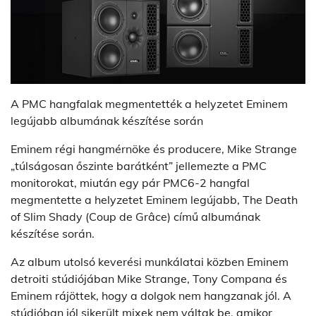
A PMC hangfalak megmentették a helyzetet Eminem
legújabb albumának készítése során
Eminem régi hangmérnöke és producere, Mike Strange
„túlságosan őszinte barátként” jellemezte a PMC
monitorokat, miután egy pár PMC6-2 hangfal
megmentette a helyzetet Eminem legújabb, The Death
of Slim Shady (Coup de Grâce) című albumának
készítése során.
Az album utolsó keverési munkálatai közben Eminem
detroiti stúdiójában Mike Strange, Tony Compana és
Eminem rájöttek, hogy a dolgok nem hangzanak jól. A
stúdióban jól sikerült mixek nem váltak be, amikor