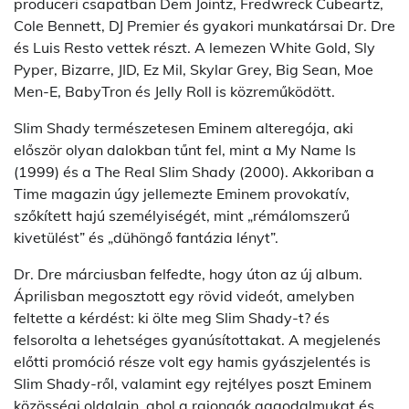
produceri csapatban Dem Jointz, Fredwreck Cubeartz,
Cole Bennett, DJ Premier és gyakori munkatársai Dr. Dre
és Luis Resto vettek részt. A lemezen White Gold, Sly
Pyper, Bizarre, JID, Ez Mil, Skylar Grey, Big Sean, Moe
Men-E, BabyTron és Jelly Roll is közreműködött.
Slim Shady természetesen Eminem alteregója, aki
először olyan dalokban tűnt fel, mint a My Name Is
(1999) és a The Real Slim Shady (2000). Akkoriban a
Time magazin úgy jellemezte Eminem provokatív,
szőkített hajú személyiségét, mint „rémálomszerű
kivetülést” és „dühöngő fantázia lényt”.
Dr. Dre márciusban felfedte, hogy úton az új album.
Áprilisban megosztott egy rövid videót, amelyben
feltette a kérdést: ki ölte meg Slim Shady-t? és
felsorolta a lehetséges gyanúsítottakat. A megjelenés
előtti promóció része volt egy hamis gyászjelentés is
Slim Shady-ről, valamint egy rejtélyes poszt Eminem
közösségi oldalain, ahol a rajongók aggodalmukat és