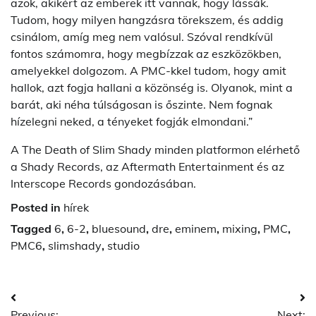
azok, akikért az emberek itt vannak, hogy lássák.
Tudom, hogy milyen hangzásra törekszem, és addig
csinálom, amíg meg nem valósul. Szóval rendkívül
fontos számomra, hogy megbízzak az eszközökben,
amelyekkel dolgozom. A PMC-kkel tudom, hogy amit
hallok, azt fogja hallani a közönség is. Olyanok, mint a
barát, aki néha túlságosan is őszinte. Nem fognak
hízelegni neked, a tényeket fogják elmondani.”
A The Death of Slim Shady minden platformon elérhető
a Shady Records, az Aftermath Entertainment és az
Interscope Records gondozásában.
Posted in
hírek
Tagged
6
,
6-2
,
bluesound
,
dre
,
eminem
,
mixing
,
PMC
,
PMC6
,
slimshady
,
studio
Post
Previous:
Next: