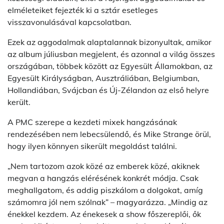
elméleteiket fejezték ki a sztár esetleges
visszavonulásával kapcsolatban.
Ezek az aggodalmak alaptalannak bizonyultak, amikor
az album júliusban megjelent, és azonnal a világ összes
országában, többek között az Egyesült Államokban, az
Egyesült Királyságban, Ausztráliában, Belgiumban,
Hollandiában, Svájcban és Új-Zélandon az első helyre
került.
A PMC szerepe a kezdeti mixek hangzásának
rendezésében nem lebecsülendő, és Mike Strange örül,
hogy ilyen könnyen sikerült megoldást találni.
„Nem tartozom azok közé az emberek közé, akiknek
megvan a hangzás elérésének konkrét módja. Csak
meghallgatom, és addig piszkálom a dolgokat, amíg
számomra jól nem szólnak” – magyarázza. „Mindig az
énekkel kezdem. Az énekesek a show főszereplői, ők