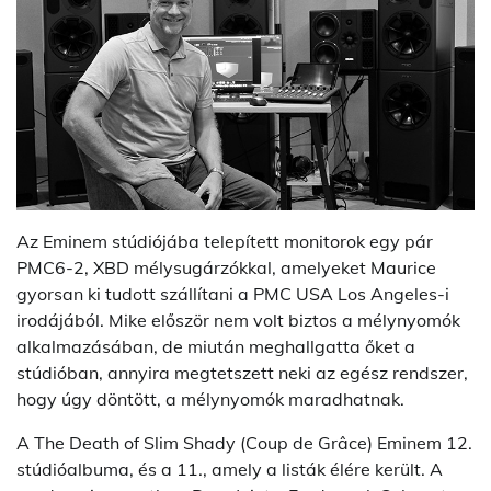
Az Eminem stúdiójába telepített monitorok egy pár
PMC6-2, XBD mélysugárzókkal, amelyeket Maurice
gyorsan ki tudott szállítani a PMC USA Los Angeles-i
irodájából. Mike először nem volt biztos a mélynyomók
alkalmazásában, de miután meghallgatta őket a
stúdióban, annyira megtetszett neki az egész rendszer,
hogy úgy döntött, a mélynyomók maradhatnak.
A The Death of Slim Shady (Coup de Grâce) Eminem 12.
stúdióalbuma, és a 11., amely a listák élére került. A